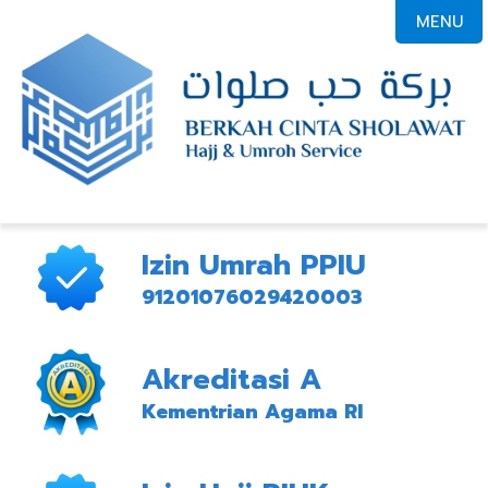
MENU
Izin Umrah PPIU
91201076029420003
Akreditasi A
Kementrian Agama RI