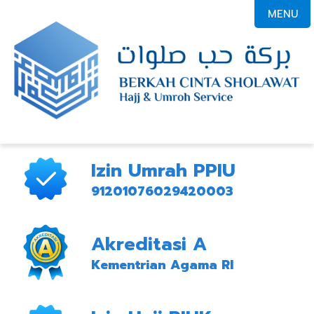
MENU
Izin Umrah PPIU
91201076029420003
Akreditasi A
Kementrian Agama RI