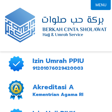
MENU
Izin Umrah PPIU
91201076029420003
Akreditasi A
Kementrian Agama RI