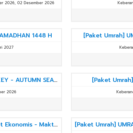
er 2026, 02 Desember 2026
Keberan
 RAMADHAN 1448 H
[Paket Umrah] 
ri 2027
Kebera
[Paket Umrah] UMRAH PLUS TURKEY - AUTUMN SEASON
[Paket Umra
ber 2026
Keberan
[Paket Haji] Haji Plus 2027 - Paket Ekonomis - Maktab Grade C