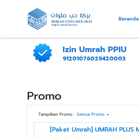
Beranda
Izin Umrah PPIU
91201076029420003
Promo
Tampilkan Promo :
Semua Promo
[Paket Umrah] UMRAH PLU