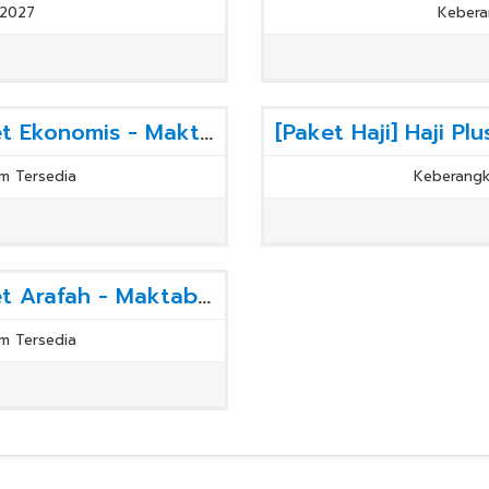
 2027
Kebera
[Paket Haji] Haji Plus 2026 - Paket Ekonomis - Maktab Grade C
m Tersedia
Keberangk
[Paket Haji] Haji Plus 2026 - Paket Arafah - Maktab Armina VIP Grade A
m Tersedia