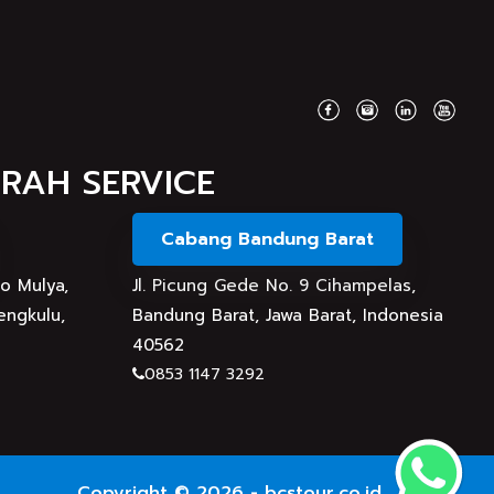
MRAH SERVICE
Cabang Bandung Barat
do Mulya,
Jl. Picung Gede No. 9 Cihampelas,
engkulu,
Bandung Barat, Jawa Barat, Indonesia
40562
0853 1147 3292
Copyright © 2026 - bcstour.co.id