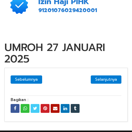
Izin Haji PIHK
91201076029420001
UMROH 27 JANUARI
2025
Sebelumnya
Selanjutnya
Bagikan :