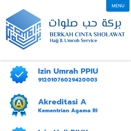
MENU
Izin Umrah PPIU
91201076029420003
Akreditasi A
Kementrian Agama RI