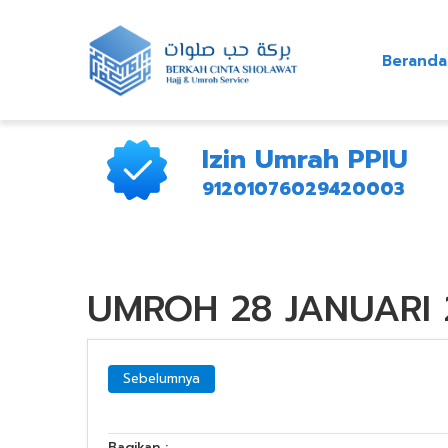
Beranda
Izin Umrah PPIU
91201076029420003
UMROH 28 JANUARI 
Sebelumnya
Bagikan :