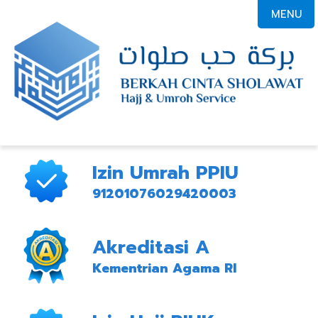
MENU
Izin Umrah PPIU
91201076029420003
Akreditasi A
Kementrian Agama RI