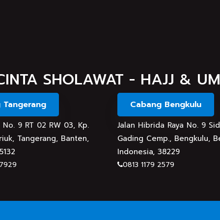
ng ramah dan mampu menciptakan suasana kekeluargaan. Ketika s
CINTA SHOLAWAT - HAJJ & U
 memuaskan
an. Semuanya tertata rapi dan ibadah jadi lebih khusyuk.
 Tangerang
Cabang Bengkulu
an No. 9 RT 02 RW 03, Kp.
Jalan Hibrida Raya No. 9 Si
iuk, Tangerang, Banten,
Gading Cemp., Bengkulu, B
15132
Indonesia, 38229
 7929
0813 1179 2579