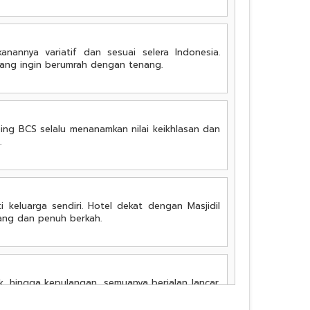
anannya variatif dan sesuai selera Indonesia.
ang ingin berumrah dengan tenang.
bing BCS selalu menanamkan nilai keikhlasan dan
.
keluarga sendiri. Hotel dekat dengan Masjidil
ang dan penuh berkah.
, hingga kepulangan, semuanya berjalan lancar.
ma kasih BCS, semoga selalu amanah dan sukses