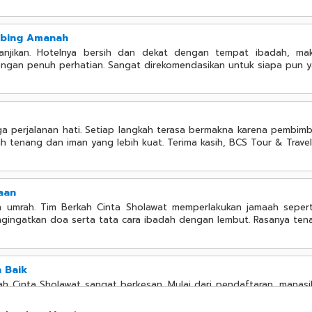
mbing Amanah
ijanjikan. Hotelnya bersih dan dekat dengan tempat ibadah, mak
gan penuh perhatian. Sangat direkomendasikan untuk siapa pun y
ga perjalanan hati. Setiap langkah terasa bermakna karena pembim
h tenang dan iman yang lebih kuat. Terima kasih, BCS Tour & Travel
aan
umrah. Tim Berkah Cinta Sholawat memperlakukan jamaah seperti 
gingatkan doa serta tata cara ibadah dengan lembut. Rasanya ten
 Baik
h Cinta Sholawat sangat berkesan. Mulai dari pendaftaran, manasik
annya cocok di lidah, serta jadwal ibadah selalu teratur. Teri