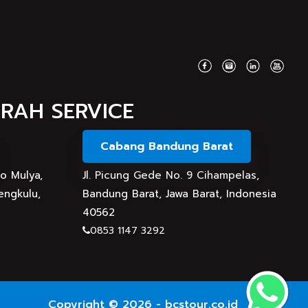
aya berangkat umrah Tahun 2025 lalu, seperti
MRAH SERVICE
Cabang Bandung Barat
do Mulya,
Jl. Picung Gede No. 9 Cihampelas,
engkulu,
Bandung Barat, Jawa Barat, Indonesia
40562
0853 1147 3292
Copyright © 2026 - bcstour.co.id