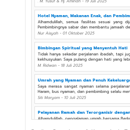
. M. Yusuf & Hj. Aminah
-
19 Juli 2025
Hotel Nyaman, Makanan Enak, dan Pembi
Alhamdulillah, semua fasilitas sesuai yang d
Pembimbingnya sabar dan membantu jamaah den
Nur Aisyah
-
01 Oktober 2025
Bimbingan Spiritual yang Menyentuh Hati
Tidak hanya sekadar perjalanan ibadah, tapi ju
kekhusyukan. Saya pulang dengan hati yang lebi
M. Ridwan
-
18 Juli 2025
Umrah yang Nyaman dan Penuh Kekeluarg
Saya merasa sangat nyaman selama perjalanan 
Haram, bus nyaman, dan pembimbing selalu men
Siti Maryam
-
10 Juli 2025
Pelayanan Ramah dan Terorganisir dengan
Alhamdulillah, pengalaman umrah bersama Berka
Pembimbingnya sabar dan berpengalaman, makan
mendampingi para tamu Allah.