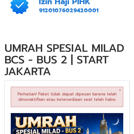
Izin Haji PIHK
91201076029420001
UMRAH SPESIAL MILAD
BCS - BUS 2 | START
JAKARTA
×
Perhatian! Paket tidak dapat dipesan karena telah
dinonaktifkan atau ketersediaan seat telah habis