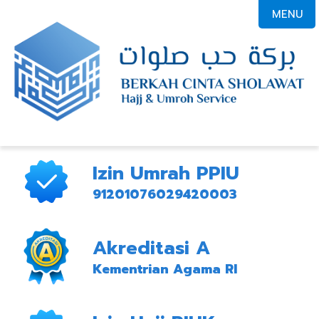
MENU
Izin Umrah PPIU
91201076029420003
Akreditasi A
Kementrian Agama RI