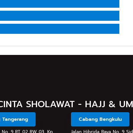
CINTA SHOLAWAT - HAJJ & U
 Tangerang
Cabang Bengkulu
an No. 9 RT 02 RW 03, Kp.
Jalan Hibrida Raya No. 9 Si