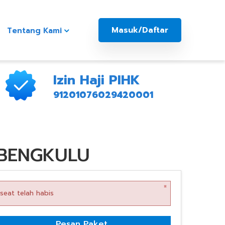
Masuk/Daftar
Tentang Kami
Izin Haji PIHK
91201076029420001
 BENGKULU
×
seat telah habis
Pesan Paket