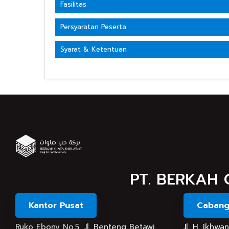
Fasilitas
Persyaratan Peserta
Syarat & Ketentuan
PT. BERKAH 
Kantor Pusat
Cabang
Ruko Ebony No.5, Jl. Benteng Betawi,
Jl. H. Ikhw