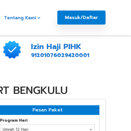
Masuk/Daftar
Tentang Kami
Izin Haji PIHK
91201076029420001
ART BENGKULU
Pesan Paket
Program Hari
Umrah 12 Hari