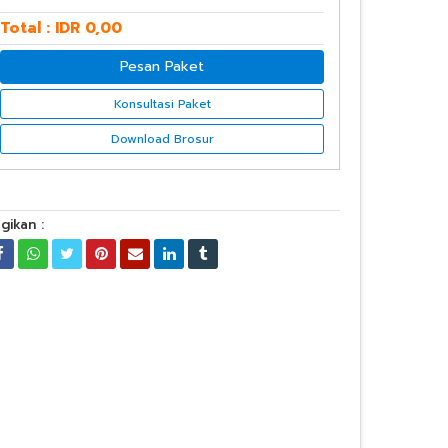
Total : IDR 0,00
Pesan Paket
Konsultasi Paket
Download Brosur
gikan :