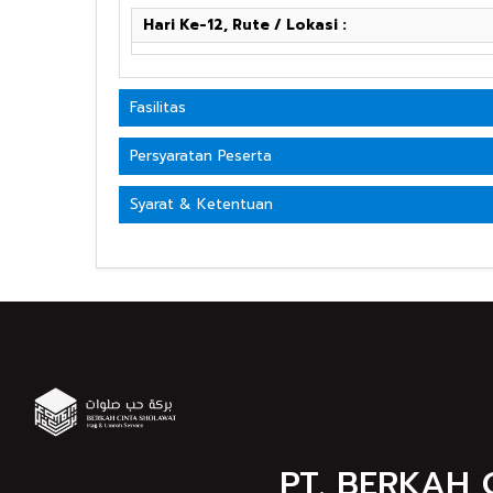
Hari Ke-12, Rute / Lokasi :
Fasilitas
Persyaratan Peserta
Syarat & Ketentuan
PT. BERKAH 